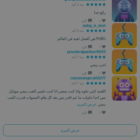
منذ 2 أيام
رائع جدا
1
للرد
pubg_is_best
منذ 5 أيام
PUBG هي أفضل لعبة في العالم.
1
للرد
proudredpanther41093
منذ 7 أيام
احب ببجي
1
للرد
crazyorangecat50277
منذ 7 أيام
اللعبه كثير حلوه وانا كنت صغير انا كنت حلمي العب ببجي موبايل
بس احنا حاولت ما عم اقدر بس بعد كل هاي السنوات قدرت العب
ببجي
عرض المزيد
1
للرد
عرض المزيد