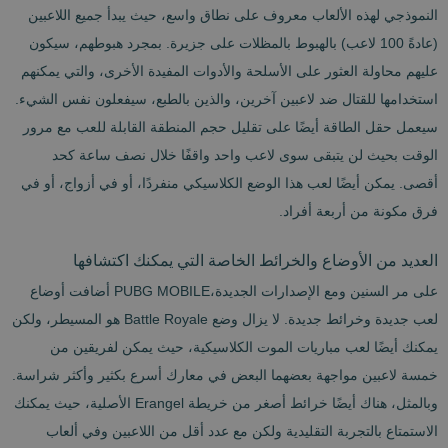
النموذجي لهذه الألعاب معروف على نطاق واسع، حيث يبدأ جميع اللاعبين
(عادةً 100 لاعب) بالهبوط بالمظلات على جزيرة. بمجرد هبوطهم، سيكون
عليهم محاولة العثور على الأسلحة والأدوات المفيدة الأخرى، والتي يمكنهم
استخدامها للقتال ضد لاعبين آخرين، والذين بالطبع، سيفعلون نفس الشيء.
سيعمل حقل الطاقة أيضًا على تقليل حجم المنطقة القابلة للعب مع مرور
الوقت بحيث لن يتبقى سوى لاعب واحد واقفًا خلال نصف ساعة كحد
أقصى. يمكن أيضًا لعب هذا الوضع الكلاسيكي منفردًا، أو في أزواج، أو في
فرق مكونة من أربعة أفراد.
العديد من الأوضاع والخرائط الخاصة التي يمكنك اكتشافها
على مر السنين ومع الإصدارات الجديدة،PUBG MOBILE أضافت أوضاع
لعب جديدة وخرائط جديدة. لا يزال وضع Battle Royale هو المسيطر، ولكن
يمكنك أيضًا لعب مباريات الموت الكلاسيكية، حيث يمكن لفريقين من
خمسة لاعبين مواجهة بعضهما البعض في معارك أسرع بكثير وأكثر شراسة.
وبالمثل، هناك أيضًا خرائط أصغر من خريطة Erangel الأصلية، حيث يمكنك
الاستمتاع بالتجربة التقليدية ولكن مع عدد أقل من اللاعبين وفي ألعاب