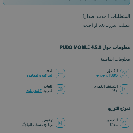
المتطلبات
(احدث اصدار)
يتطلب أندرويد 5.0 أو أحدث
معلومات حول PUBG MOBILE 4.5.0
معلومات اساسية
المُطوِّر
الفئة
Tencent PUBG
الحركية والمغامرة
التصنيف العُمري
اللغات
+16
العربية
11 لغة زيادة
نموذج التوزيع
التسعير
ترخيص
مجانًا
برنامج مسجَّل المِلكِيَّة