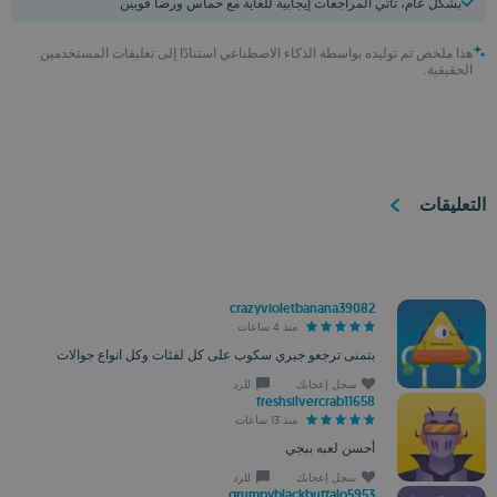
بشكل عام، تأتي المراجعات إيجابية للغاية مع حماس ورضا قويين
هذا ملخص تم توليده بواسطة الذكاء الاصطناعي استنادًا إلى تعليقات المستخدمين
الحقيقية.
التعليقات
crazyvioletbanana39082
منذ 4 ساعات
بتمنى ترجعو جيري سكوب على كل لفئات وكل انواع جوالات
سجل إعجابك
للرد
freshsilvercrab11658
منذ 13 ساعات
أحسن لعبه ببجي
سجل إعجابك
للرد
grumpyblackbuffalo5953