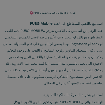
قم بإزالة الإعلانات والمزيد باستخدام Turbo
استمتع باللعب المتقاطع في لعبة PUBG Mobile
على الرغم من أنه ليس كل اللاعبين يعرفون،PUBG MOBILE لديه اللعب
المتقاطع. ومع ذلك، لن يلعب لاعبو الأندرويد ضد لاعبي الكمبيوتر الشخصي
أو Xbox أو PlayStation. وهذا يضمن أن الجميع على قدم المساواة. بعد كل
شيء، فإن استخدام الماوس ولوحة المفاتيح أو اللعب على وحدة التحكم
يمكن أن يمنحك ميزة ملحوظة للغاية مقارنة باللاعبين الذين يستخدمون
الأجهزة التي تعمل باللمس. لهذا السبب، إذا كنت تلعب على الأندرويد، فلا
يمكنك اللعب إلا ضد لاعبين آخرين يلعبون أيضًا على الأندرويد أو iOS. حتى
اللاعبين الذين يستخدمون المحاكي الرسمي سيكونون على خادم منفصل،
ويلعبون فقط ضد لاعبين آخرين في المحاكي.
استمتع بتجربة المعركة الملكية التقليدية
الهدف النهائي لPUBG MOBILE هو أن تكون الناجي الأخير. الهيكل