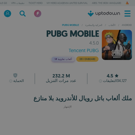
ARES: THE IRON VANGUARD
MY HERO ACADEMIA UNITED SURVIVAL
TICKET HERO
تطبيقات VPN
ALE GD
ANDROID
/
الألعاب
/
الحركية والمغامرة
/
PUBG MOBILE
PUBG MOBILE
4.5.0
Tencent PUBG
DEV ONBOARD
ألعاب تعاونية
#1
232.2 M
4.5
عدد مرات التنزيل
34,127
التعليقات
الحماية
ملك ألعاب باتل رويال للأندرويد بلا منازع
الإشهار