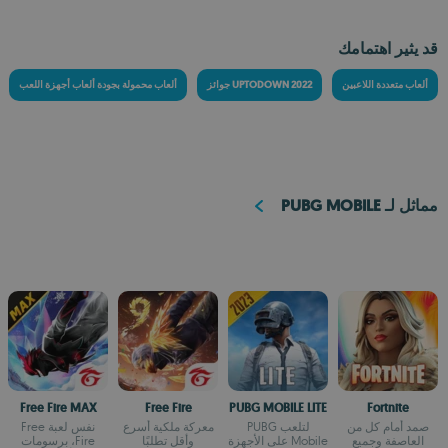
قد يثير اهتمامك
ألعاب متعددة اللاعبين
جوائز UPTODOWN 2022
ألعاب محمولة بجودة ألعاب أجهزة اللعب
مماثل لـ PUBG MOBILE
Free Fire MAX
Free Fire
PUBG MOBILE LITE
Fortnite
صمد أمام كل من
لتلعب PUBG
معركة ملكية أسرع
نفس لعبة Free
العاصفة وجميع
Mobile على الأجهزة
وأقل تطلبًا
Fire، برسومات