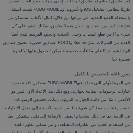
تعد صناديق الغنائم أو صناديق المكافآت إحدى ميزات جميع ألعاب الفيديو
تقريبًا لنظامي التشغيل iOS والأندرويد. وPUBG MOBILE ليست استثناء.
باستخدام القطع النقدية التي تربحها من خلال إكمال الألعاب، ستتمكن من
فتح عدد كبير من الصناديق. داخل هذه الصناديق، يمكنك العثور على كل
شيء بدءًا من قطع المعدات وحتى الأسلحة والجلود الفريدة. تقدم أيضًا
العديد من الشركات، مثل Xiaomi وPOCO، صناديق حصرية. تحتوي صناديق
الهدايا هذه أحيانًا على مكافآت محدودة لا يمكن الحصول عليها إلا لفترة
قصيرة جدًا.
صور قابلة للتخصيص بالكامل
في المرة الأولى التي تطلق فيهاPUBG MOBILE ستحاول اللعبة تحديد
خيارات الرسومات المثالية لجهازك. ومع ذلك، هذا الإعداد الأول ليس هو
الأفضل دائمًا. من قائمة الخيارات المرئية، يمكنك تخصيص الرسومات
حسب رغبتك، وضبط كل شيء بدءًا من جودة الأنسجة إلى معدل الإطارات
في الثانية، بما في ذلك استخدام الصقل. بالإضافة إلى ذلك، ستتمكن أيضًا
من استخدام العديد من الفلترات المختلفة، والتي ستغير مظهر اللعبة
بمهارة. يعد العثور على التكوين المرئي الذي يعجبك أكثر أمرًا مهمًا للغاية