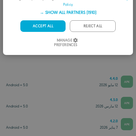
Policy
FRENCH
SHOW ALL PARTNERS
(1910) →
GERMAN
PORTUGUESE
ACCEPT ALL
REJECT ALL
ITALIAN
MANAGE
PREFERENCES
نسخ أقدم
SPANISH
ROMANIAN
4.4.0
APK
12 مايو 2026
Android + 5.0
4.3.0
APK
12 مارس 2026
Android + 5.0
4.2.0
APK
7 يناير 2026
Android + 5.0