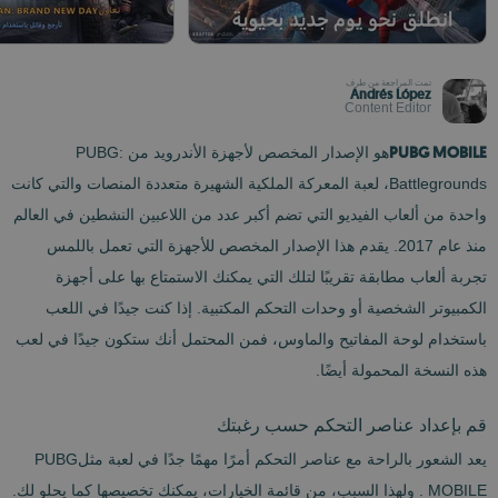
تمت المراجعة من طرف
Andrés López
Content Editor
PUBG MOBILE
هو الإصدار المخصص لأجهزة الأندرويد من PUBG:
Battlegrounds، لعبة المعركة الملكية الشهيرة متعددة المنصات والتي كانت
واحدة من ألعاب الفيديو التي تضم أكبر عدد من اللاعبين النشطين في العالم
منذ عام 2017. يقدم هذا الإصدار المخصص للأجهزة التي تعمل باللمس
تجربة ألعاب مطابقة تقريبًا لتلك التي يمكنك الاستمتاع بها على أجهزة
الكمبيوتر الشخصية أو وحدات التحكم المكتبية. إذا كنت جيدًا في اللعب
باستخدام لوحة المفاتيح والماوس، فمن المحتمل أنك ستكون جيدًا في لعب
هذه النسخة المحمولة أيضًا.
قم بإعداد عناصر التحكم حسب رغبتك
يعد الشعور بالراحة مع عناصر التحكم أمرًا مهمًا جدًا في لعبة مثلPUBG
MOBILE . ولهذا السبب، من قائمة الخيارات، يمكنك تخصيصها كما يحلو لك.