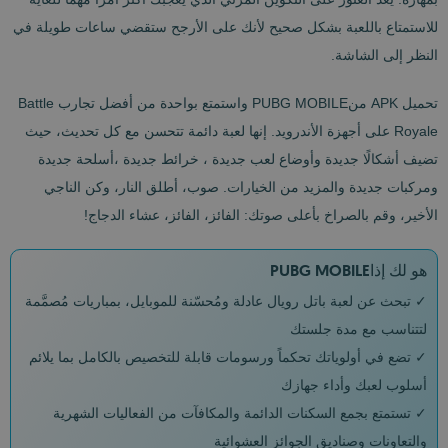
للاستمتاع باللعبة بشكل صحيح لأنك على الأرجح ستقضي ساعات طويلة في
النظر إلى الشاشة.
تحميل APK منPUBG MOBILE واستمتع بواحدة من أفضل تجارب Battle
Royale على أجهزة الأندرويد. إنها لعبة دائمة تتحسن مع كل تحديث، حيث
تضيف أشكالًا جديدة وأوضاع لعب جديدة ، خرائط جديدة ،أسلحة جديدة
ومركبات جديدة والمزيد من الخيارات. صوب، أطلق النار، وكن الناجي
الأخير، وقم بالصراخ بأعلى صوتك: الفائز، الفائز، عشاء الدجاج!
هو لك إذاPUBG MOBILE
✓ تبحث عن لعبة باتل رويال عادلة ومُحسّنة للموبايل، بمباريات مُصمَّمة
لتتناسب مع مدة جلستك
✓ تضع في أولوياتك تحكماً ورسومات قابلة للتخصيص بالكامل بما يلائم
أسلوب لعبك وأداء جهازك
✓ تستمتع بجمع السكنات الدائمة والمكافآت من الفعاليات الشهرية
والتعاونات وصناديق الجوائز العشوائية