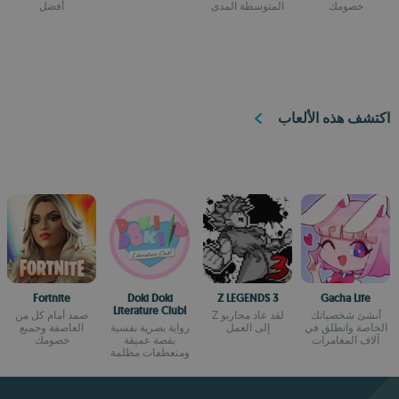
خصومك
المتوسطة المدى
أفضل
اكتشف هذه الألعاب
Fortnite
Doki Doki
Z LEGENDS 3
Gacha Life
Literature Club!
أنشئ شخصياتك
لقد عاد محاربو Z
صمد أمام كل من
الخاصة وانطلق في
إلى العمل
رواية بصرية نفسية
العاصفة وجميع
آلاف المغامرات
بقصة عميقة
خصومك
ومنعطفات مظلمة