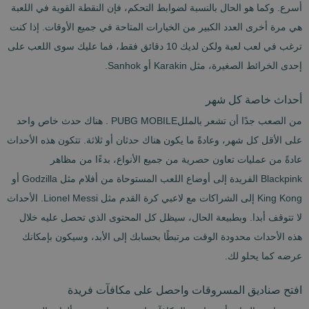
أسرع. وكما هو الحال بالنسبة لضوابط التحكم، فإن النقطة القوية في اللعبة
هي مرة أخرى العدد الكبير من الخيارات المتاحة في جميع الأوقات. إذا كنت
ترغب في لعب لعبة ولكن لديك 10 دقائق فقط، فما عليك سوى اللعب على
إحدى الخرائط الصغيرة، مثل Karakin أو Sanhok.
أحداث خاصة كل شهر
من الصعب جدًا أن تشعر بالمللPUBG MOBILE . هناك حدث خاص واحد
على الأقل كل شهر، وعادةً ما يكون هناك حدثان أو ثلاثة. تتكون هذه الأحداث
عادةً من عمليات تعاون حصرية من جميع الأنواع، بدءًا من مظاهر
Blackpink الفريدة إلى أوضاع اللعب المستوحاة من أفلام مثل Godzilla أو
King Kong إلى الشراكات مع لاعبي كرة القدم مثل Lionel Messi. الأحداث
لا تتوقف أبدا. وبطبيعة الحال، سيظل كل المحتوى الذي تحصل عليه خلال
هذه الأحداث محدودة الوقت مرتبطًا بحسابك إلى الأبد، وسيكون بإمكانك
عرضه كما يحلو لك.
افتح صناديق المسروقات واحصل على مكافآت فريدة