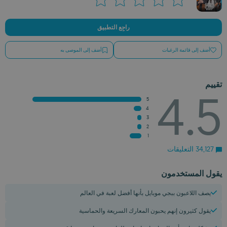
راجِع التطبيق
أضف إلى قائمة الرغبات
أضف إلى الموصى به
تقييم
4.5
5
4
3
2
1
34,127 التعليقات
يقول المستخدمون
يصف اللاعبون ببجي موبايل بأنها أفضل لعبة في العالم
يقول كثيرون إنهم يحبون المعارك السريعة والحماسية