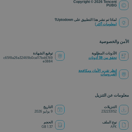
Copyright © 2026 Tencent
PUBG
لماذا تم نشر هذا التطبيق على Uptodown؟
(معلومات أكثر)
الأمن والخصوصية
الأذونات المطلوبة
توقيع الشهادة
تحقق من 38 أُذونات
c65f8a26a32469b0ca117bd4749
e3884
انظر تقرير الأمان ومكافحة
الفيروسات
معلومات عن التنزيل
التنزيلات
التاريخ
232233152
9 يوليو 2026
نوع الملف
الحجم
1.37 GB
APK