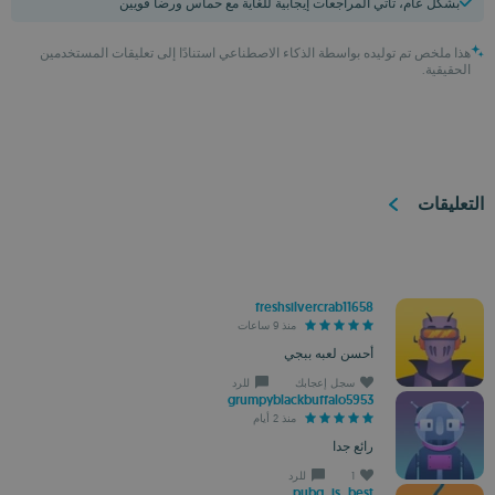
بشكل عام، تأتي المراجعات إيجابية للغاية مع حماس ورضا قويين
هذا ملخص تم توليده بواسطة الذكاء الاصطناعي استنادًا إلى تعليقات المستخدمين
الحقيقية.
التعليقات
freshsilvercrab11658
منذ 9 ساعات
أحسن لعبه ببجي
سجل إعجابك
للرد
grumpyblackbuffalo5953
منذ 2 أيام
رائع جدا
1
للرد
pubg_is_best