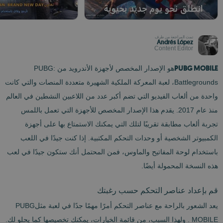
تمت المراجعة من طرف
Andrés López
Content Editor
PUBG MOBILE
هو الإصدار المخصص لأجهزة الأندرويد من PUBG:
Battlegrounds، لعبة المعركة الملكية الشهيرة متعددة المنصات والتي كانت
واحدة من ألعاب الفيديو التي تضم أكبر عدد من اللاعبين النشطين في العالم
منذ عام 2017. يقدم هذا الإصدار المخصص للأجهزة التي تعمل باللمس
تجربة ألعاب مطابقة تقريبًا لتلك التي يمكنك الاستمتاع بها على أجهزة
الكمبيوتر الشخصية أو وحدات التحكم المكتبية. إذا كنت جيدًا في اللعب
باستخدام لوحة المفاتيح والماوس، فمن المحتمل أنك ستكون جيدًا في لعب
هذه النسخة المحمولة أيضًا.
قم بإعداد عناصر التحكم حسب رغبتك
يعد الشعور بالراحة مع عناصر التحكم أمرًا مهمًا جدًا في لعبة مثلPUBG
MOBILE . ولهذا السبب، من قائمة الخيارات، يمكنك تخصيصها كما يحلو لك.