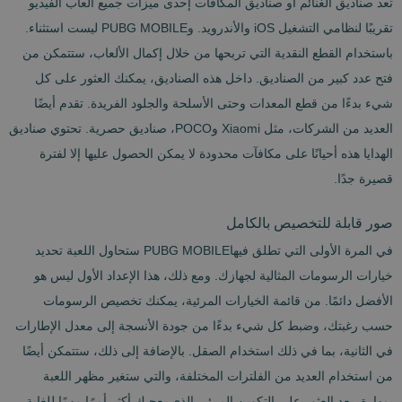
تعد صناديق الغنائم أو صناديق المكافآت إحدى ميزات جميع ألعاب الفيديو
تقريبًا لنظامي التشغيل iOS والأندرويد. وPUBG MOBILE ليست استثناء.
باستخدام القطع النقدية التي تربحها من خلال إكمال الألعاب، ستتمكن من
فتح عدد كبير من الصناديق. داخل هذه الصناديق، يمكنك العثور على كل
شيء بدءًا من قطع المعدات وحتى الأسلحة والجلود الفريدة. تقدم أيضًا
العديد من الشركات، مثل Xiaomi وPOCO، صناديق حصرية. تحتوي صناديق
الهدايا هذه أحيانًا على مكافآت محدودة لا يمكن الحصول عليها إلا لفترة
قصيرة جدًا.
صور قابلة للتخصيص بالكامل
في المرة الأولى التي تطلق فيهاPUBG MOBILE ستحاول اللعبة تحديد
خيارات الرسومات المثالية لجهازك. ومع ذلك، هذا الإعداد الأول ليس هو
الأفضل دائمًا. من قائمة الخيارات المرئية، يمكنك تخصيص الرسومات
حسب رغبتك، وضبط كل شيء بدءًا من جودة الأنسجة إلى معدل الإطارات
في الثانية، بما في ذلك استخدام الصقل. بالإضافة إلى ذلك، ستتمكن أيضًا
من استخدام العديد من الفلترات المختلفة، والتي ستغير مظهر اللعبة
بمهارة. يعد العثور على التكوين المرئي الذي يعجبك أكثر أمرًا مهمًا للغاية