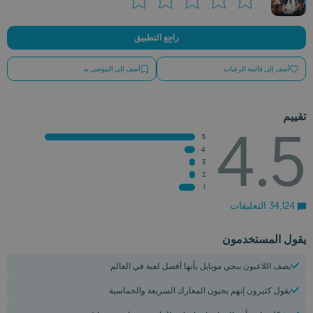
راجِع التطبيق
أضف إلى قائمة الرغبات
أضف إلى الموصى به
تقييم
4.5
5
4
3
2
1
34,124 التعليقات
يقول المستخدمون
يصف اللاعبون ببجي موبايل بأنها أفضل لعبة في العالم
يقول كثيرون إنهم يحبون المعارك السريعة والحماسية