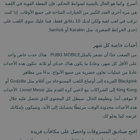
أسرع. وكما هو الحال بالنسبة لضوابط التحكم، فإن النقطة القوية في اللعبة
هي مرة أخرى العدد الكبير من الخيارات المتاحة في جميع الأوقات. إذا كنت
ترغب في لعب لعبة ولكن لديك 10 دقائق فقط، فما عليك سوى اللعب على
إحدى الخرائط الصغيرة، مثل Karakin أو Sanhok.
أحداث خاصة كل شهر
من الصعب جدًا أن تشعر بالمللPUBG MOBILE . هناك حدث خاص واحد
على الأقل كل شهر، وعادةً ما يكون هناك حدثان أو ثلاثة. تتكون هذه الأحداث
عادةً من عمليات تعاون حصرية من جميع الأنواع، بدءًا من مظاهر
Blackpink الفريدة إلى أوضاع اللعب المستوحاة من أفلام مثل Godzilla أو
King Kong إلى الشراكات مع لاعبي كرة القدم مثل Lionel Messi. الأحداث
لا تتوقف أبدا. وبطبيعة الحال، سيظل كل المحتوى الذي تحصل عليه خلال
هذه الأحداث محدودة الوقت مرتبطًا بحسابك إلى الأبد، وسيكون بإمكانك
عرضه كما يحلو لك.
افتح صناديق المسروقات واحصل على مكافآت فريدة