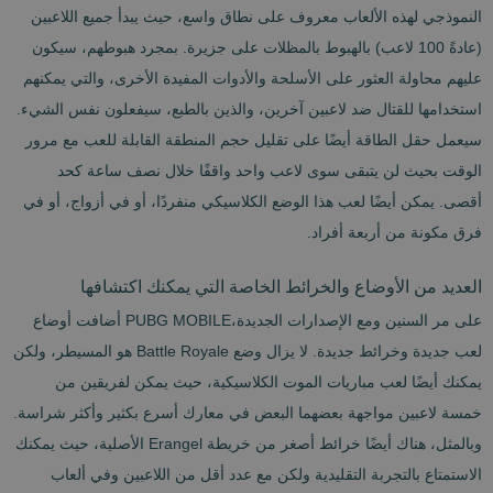
النموذجي لهذه الألعاب معروف على نطاق واسع، حيث يبدأ جميع اللاعبين
(عادةً 100 لاعب) بالهبوط بالمظلات على جزيرة. بمجرد هبوطهم، سيكون
عليهم محاولة العثور على الأسلحة والأدوات المفيدة الأخرى، والتي يمكنهم
استخدامها للقتال ضد لاعبين آخرين، والذين بالطبع، سيفعلون نفس الشيء.
سيعمل حقل الطاقة أيضًا على تقليل حجم المنطقة القابلة للعب مع مرور
الوقت بحيث لن يتبقى سوى لاعب واحد واقفًا خلال نصف ساعة كحد
أقصى. يمكن أيضًا لعب هذا الوضع الكلاسيكي منفردًا، أو في أزواج، أو في
فرق مكونة من أربعة أفراد.
العديد من الأوضاع والخرائط الخاصة التي يمكنك اكتشافها
على مر السنين ومع الإصدارات الجديدة،PUBG MOBILE أضافت أوضاع
لعب جديدة وخرائط جديدة. لا يزال وضع Battle Royale هو المسيطر، ولكن
يمكنك أيضًا لعب مباريات الموت الكلاسيكية، حيث يمكن لفريقين من
خمسة لاعبين مواجهة بعضهما البعض في معارك أسرع بكثير وأكثر شراسة.
وبالمثل، هناك أيضًا خرائط أصغر من خريطة Erangel الأصلية، حيث يمكنك
الاستمتاع بالتجربة التقليدية ولكن مع عدد أقل من اللاعبين وفي ألعاب