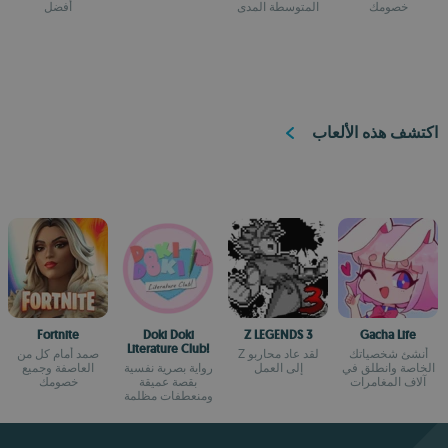
خصومك
المتوسطة المدى
أفضل
اكتشف هذه الألعاب
Fortnite
Doki Doki
Z LEGENDS 3
Gacha Life
Literature Club!
أنشئ شخصياتك
لقد عاد محاربو Z
صمد أمام كل من
الخاصة وانطلق في
إلى العمل
رواية بصرية نفسية
العاصفة وجميع
آلاف المغامرات
بقصة عميقة
خصومك
ومنعطفات مظلمة