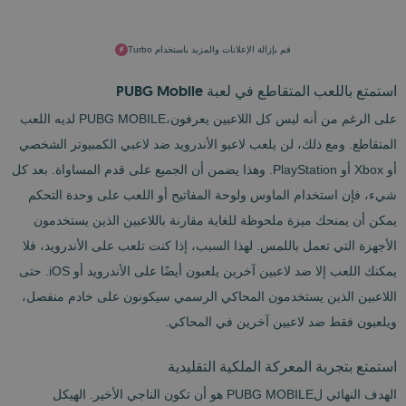
قم بإزالة الإعلانات والمزيد باستخدام Turbo
استمتع باللعب المتقاطع في لعبة PUBG Mobile
على الرغم من أنه ليس كل اللاعبين يعرفون،PUBG MOBILE لديه اللعب
المتقاطع. ومع ذلك، لن يلعب لاعبو الأندرويد ضد لاعبي الكمبيوتر الشخصي
أو Xbox أو PlayStation. وهذا يضمن أن الجميع على قدم المساواة. بعد كل
شيء، فإن استخدام الماوس ولوحة المفاتيح أو اللعب على وحدة التحكم
يمكن أن يمنحك ميزة ملحوظة للغاية مقارنة باللاعبين الذين يستخدمون
الأجهزة التي تعمل باللمس. لهذا السبب، إذا كنت تلعب على الأندرويد، فلا
يمكنك اللعب إلا ضد لاعبين آخرين يلعبون أيضًا على الأندرويد أو iOS. حتى
اللاعبين الذين يستخدمون المحاكي الرسمي سيكونون على خادم منفصل،
ويلعبون فقط ضد لاعبين آخرين في المحاكي.
استمتع بتجربة المعركة الملكية التقليدية
الهدف النهائي لPUBG MOBILE هو أن تكون الناجي الأخير. الهيكل