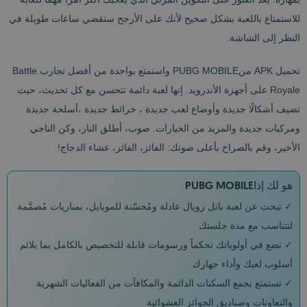
للاستمتاع باللعبة بشكل صحيح لأنك على الأرجح ستقضي ساعات طويلة في
النظر إلى الشاشة.
تحميل APK منPUBG MOBILE واستمتع بواحدة من أفضل تجارب Battle
Royale على أجهزة الأندرويد. إنها لعبة دائمة تتحسن مع كل تحديث، حيث
تضيف أشكالًا جديدة وأوضاع لعب جديدة ، خرائط جديدة ،أسلحة جديدة
ومركبات جديدة والمزيد من الخيارات. صوب، أطلق النار، وكن الناجي
الأخير، وقم بالصراخ بأعلى صوتك: الفائز، الفائز، عشاء الدجاج!
هو لك إذاPUBG MOBILE
✓ تبحث عن لعبة باتل رويال عادلة ومُحسّنة للموبايل، بمباريات مُصمَّمة
لتتناسب مع مدة جلستك
✓ تضع في أولوياتك تحكماً ورسومات قابلة للتخصيص بالكامل بما يلائم
أسلوب لعبك وأداء جهازك
✓ تستمتع بجمع السكنات الدائمة والمكافآت من الفعاليات الشهرية
والتعاونات وصناديق الجوائز العشوائية