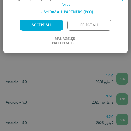
Policy
FRENCH
SHOW ALL PARTNERS
(1910) →
GERMAN
PORTUGUESE
ACCEPT ALL
REJECT ALL
ITALIAN
MANAGE
PREFERENCES
نسخ أقدم
SPANISH
ROMANIAN
4.4.0
APK
12 مايو 2026
Android + 5.0
4.3.0
APK
12 مارس 2026
Android + 5.0
4.2.0
APK
7 يناير 2026
Android + 5.0