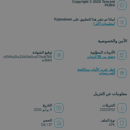
Copyright © 2026 Tencent
PUBG
لماذا تم نشر هذا التطبيق على Uptodown؟
(معلومات أكثر)
الأمن والخصوصية
الأذونات المطلوبة
توقيع الشهادة
تحقق من 38 أُذونات
c65f8a26a32469b0ca117bd4749
e3884
انظر تقرير الأمان ومكافحة
الفيروسات
معلومات عن التنزيل
التنزيلات
التاريخ
232233152
9 يوليو 2026
نوع الملف
الحجم
1.37 GB
APK