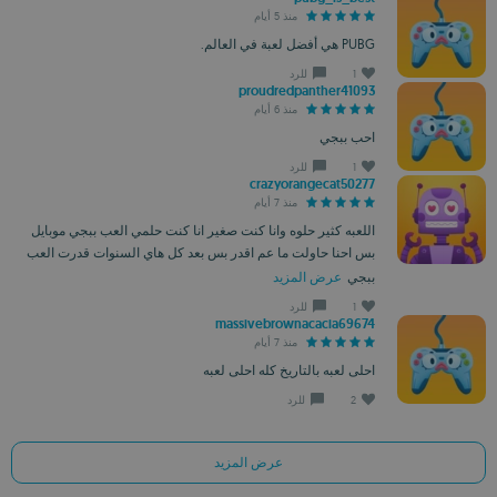
منذ 5 أيام
PUBG هي أفضل لعبة في العالم.
1
للرد
proudredpanther41093
منذ 6 أيام
احب ببجي
1
للرد
crazyorangecat50277
منذ 7 أيام
اللعبه كثير حلوه وانا كنت صغير انا كنت حلمي العب ببجي موبايل
بس احنا حاولت ما عم اقدر بس بعد كل هاي السنوات قدرت العب
ببجي
عرض المزيد
1
للرد
massivebrownacacia69674
منذ 7 أيام
احلى لعبه بالتاريخ كله احلى لعبه
2
للرد
عرض المزيد