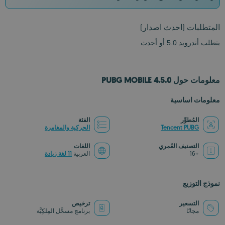
المتطلبات
(احدث اصدار)
يتطلب أندرويد 5.0 أو أحدث
معلومات حول PUBG MOBILE 4.5.0
معلومات اساسية
المُطوِّر
الفئة
Tencent PUBG
الحركية والمغامرة
التصنيف العُمري
اللغات
+16
العربية
11 لغة زيادة
نموذج التوزيع
التسعير
ترخيص
مجانًا
برنامج مسجَّل المِلكِيَّة