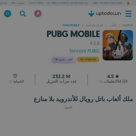
ARES: THE IRON VANGUARD
MY HERO ACADEMIA UNITED SURVIVAL
TICKET HERO
تطبيقات VPN
ALE GD
ANDROID
/
الألعاب
/
الحركية والمغامرة
/
PUBG MOBILE
PUBG MOBILE
4.5.0
Tencent PUBG
DEV ONBOARD
ألعاب تعاونية
#1
232.2 M
4.5
عدد مرات التنزيل
34,124
التعليقات
الحماية
ملك ألعاب باتل رويال للأندرويد بلا منازع
الإشهار