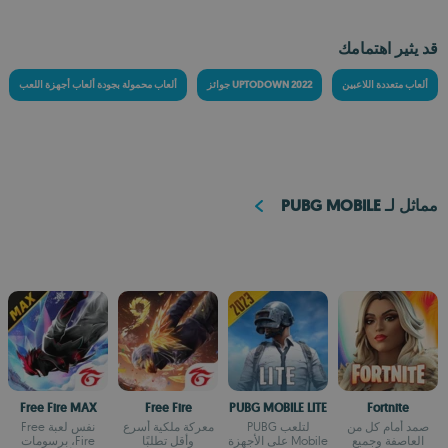
قد يثير اهتمامك
ألعاب متعددة اللاعبين
جوائز UPTODOWN 2022
ألعاب محمولة بجودة ألعاب أجهزة اللعب
مماثل لـ PUBG MOBILE
Free Fire MAX
Free Fire
PUBG MOBILE LITE
Fortnite
صمد أمام كل من
لتلعب PUBG
معركة ملكية أسرع
نفس لعبة Free
العاصفة وجميع
Mobile على الأجهزة
وأقل تطلبًا
Fire، برسومات